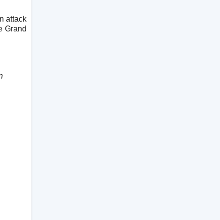
n attack
he Grand
n