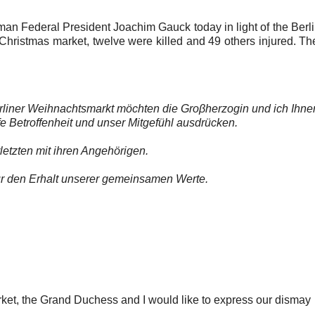
an Federal President Joachim Gauck today in light of the Berli
Christmas market, twelve were killed and 49 others injured. T
rliner Weihnachtsmarkt möchten die Groβherzogin und ich Ihne
 Betroffenheit und unser Mitgefühl ausdrücken.
etzten mit ihren Angehörigen.
 für den Erhalt unserer gemeinsamen Werte.
rket, the Grand Duchess and I would like to express our dismay