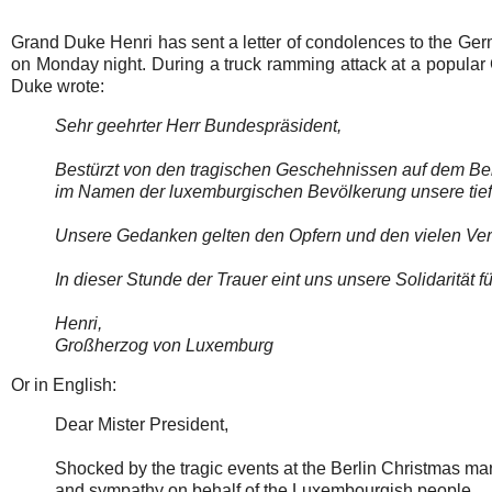
Grand Duke Henri has sent a letter of condolences to the Germ
on Monday night. During a truck ramming attack at a popular 
Duke wrote:
Sehr geehrter Herr Bundespräsident,
Bestürzt von den tragischen Geschehnissen auf dem Be
im Namen der luxemburgischen Bevölkerung unsere tiefe
Unsere Gedanken gelten den Opfern und den vielen Verl
In dieser Stunde der Trauer eint uns unsere Solidarität
Henri,
Großherzog von Luxemburg
Or in English:
Dear Mister President,
Shocked by the tragic events at the Berlin Christmas ma
and sympathy on behalf of the Luxembourgish people.